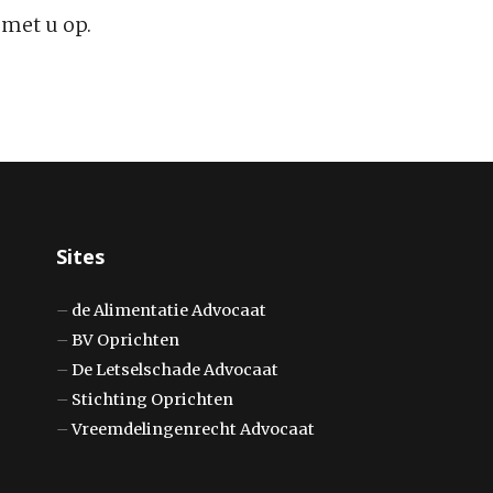
met u op.
Sites
–
de Alimentatie Advocaat
–
BV Oprichten
–
De Letselschade Advocaat
–
Stichting Oprichten
–
Vreemdelingenrecht Advocaat