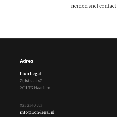
nemen snel contact 
Adres
Lion Legal
Zijlstraat 47
2011 TK Haarlem
023 2340 333
info@lion-legal.nl