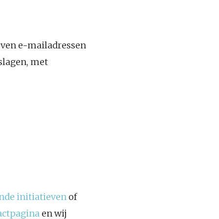
even e-mailadressen
slagen, met
nde initiatieven
of
actpagina
en wij