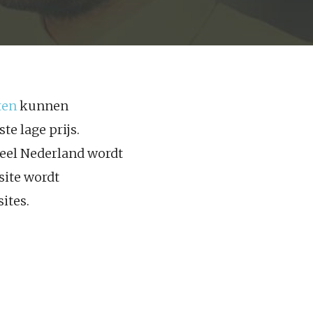
ten
kunnen
e lage prijs.
heel Nederland wordt
site wordt
ites.