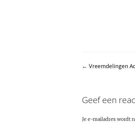
Post
←
Vreemdelingen A
navigation
Geef een reac
Je e-mailadres wordt n