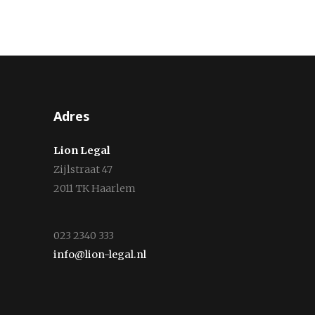
Adres
Lion Legal
Zijlstraat 47
2011 TK Haarlem
023 2340 333
info@lion-legal.nl