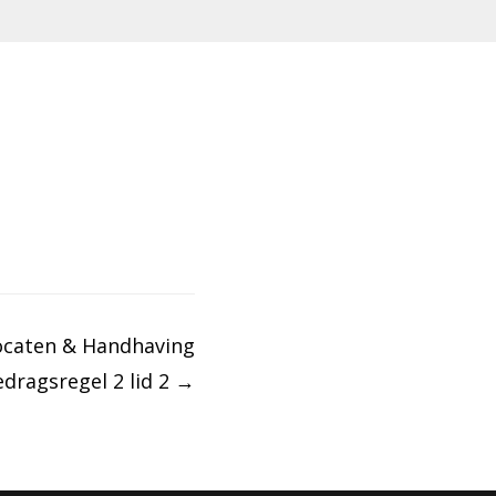
ocaten & Handhaving
edragsregel 2 lid 2
→